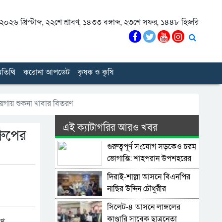
০২৬ খ্রিস্টাব্দ
,
২২শে শ্রাবণ, ১৪৩৩ বঙ্গাব্দ
,
২৩শে সফর, ১৪৪৮ হিজরি
তিথি
করোনা আপডেট
কৃষক ও কৃষি
়গায় শুকনা খাবার বিতরণ
এই ক্যাটাগরির আরও খবর
রুপের
গুরুত্বপূর্ণ সংযোগ সড়কেও চরম
ভোগান্তি: শাহপরান উপশহরের
রাস্তাঘাট সংস্কারের দাবি
দিরাই-শাল্লা আসনে বিএনপির
নাছির উদ্দিন চৌধুরীর
মনোনয়নপত্র সংগ্রহ
সিলেট-৪ আসনে লাঙ্গলের
কাণ্ডারি সাবেক ছাত্রনেতা