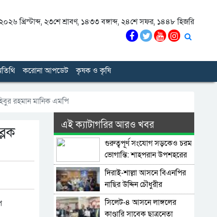
০২৬ খ্রিস্টাব্দ
,
২৩শে শ্রাবণ, ১৪৩৩ বঙ্গাব্দ
,
২৪শে সফর, ১৪৪৮ হিজরি
তিথি
করোনা আপডেট
কৃষক ও কৃষি
হিবুর রহমান মানিক এমপি
এই ক্যাটাগরির আরও খবর
্লক
গুরুত্বপূর্ণ সংযোগ সড়কেও চরম
ভোগান্তি: শাহপরান উপশহরের
রাস্তাঘাট সংস্কারের দাবি
দিরাই-শাল্লা আসনে বিএনপির
নাছির উদ্দিন চৌধুরীর
মনোনয়নপত্র সংগ্রহ
সিলেট-৪ আসনে লাঙ্গলের
কাণ্ডারি সাবেক ছাত্রনেতা