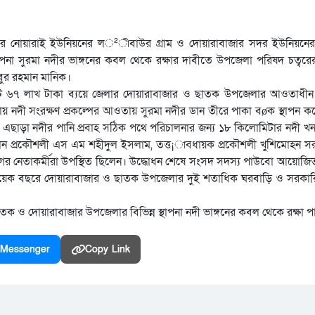
াতকের নোয়ারাই ইউনিয়নের ল²ীবাউর গ্রাম ও দোয়ারাবাজার সদর ইউনিয়নের
্থাপনা সুরমা নদীর ভাঙ্গনের কবল থেকে রক্ষার দাবীতে উপজেলা পরিষদ চত্বর
বুর রহমান মানিক।
কোটি ৬৭ লাখ টাকা ব্যয়ে জেলার দোয়ারাবাজার ও ছাতক উপজেলার আওতাধীন
 নদী সংরক্ষণ প্রকল্পের আওতায় সুরমা নদীর ডান তীরে পাকা বøক স্থাপন ক
বে। এছাড়া নদীর পানি প্রবাহ সঠিক পথে পরিচালনার জন্য ১৮ কিলোমিটার নদী খ
 প্রধান প্রকৌশলী এস এম শহীদুল ইসলাম, তত্ত¡াবধায়ক প্রকৌশলী খুশিমোহন সরক
লীগের নেতাকর্মীরা উপস্থিত ছিলেন। উদ্ধোধন শেষে সংসদ সদস্য পাউবো আয়োজ
ল কয়েক বছরে দোয়ারাবাজার ও ছাতক উপজেলার দুই শতাধিক ঘরবাড়ি ও সরকারি 
তক ও দোয়ারাবাজার উপজেলার বিভিন্ন স্থাপনা নদী ভাঙ্গনের কবল থেকে রক্ষা প
Messenger
Copy Link