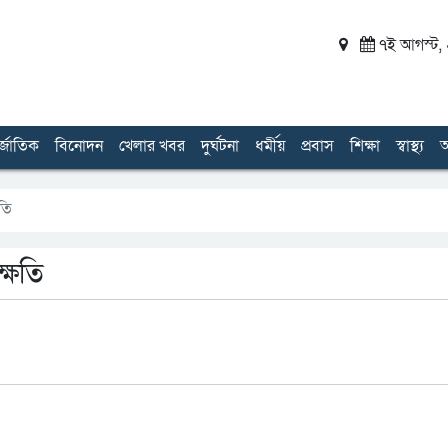
৭ই আগস্ট, ২
র্জাতিক
বিনোদন
খেলার খবর
দুর্ঘটনা
ধর্মীয়
প্রবাস
শিক্ষা
স্বাস্থ্য
অ
ষতি
ক্ষতি