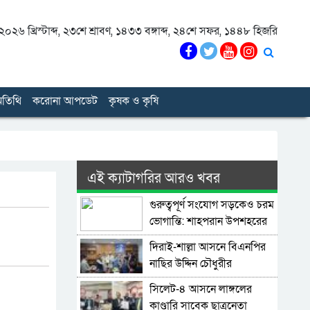
০২৬ খ্রিস্টাব্দ
,
২৩শে শ্রাবণ, ১৪৩৩ বঙ্গাব্দ
,
২৪শে সফর, ১৪৪৮ হিজরি
তিথি
করোনা আপডেট
কৃষক ও কৃষি
এই ক্যাটাগরির আরও খবর
গুরুত্বপূর্ণ সংযোগ সড়কেও চরম
ভোগান্তি: শাহপরান উপশহরের
রাস্তাঘাট সংস্কারের দাবি
দিরাই-শাল্লা আসনে বিএনপির
নাছির উদ্দিন চৌধুরীর
মনোনয়নপত্র সংগ্রহ
সিলেট-৪ আসনে লাঙ্গলের
কাণ্ডারি সাবেক ছাত্রনেতা