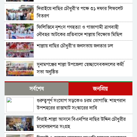
দিরাইয়ে নাছির চৌধুরী’র পক্ষে ৩১ দফার লিফলেট
বিতরণ
ফিলিস্তিনে নৃশংস গণহত্যা ও গাজাগামী ত্রাণবাহী
নৌবহর আটকের প্রতিবাদে শাল্লায় বিক্ষোভ মিছিল
শাল্লায় নাছির চৌধুরী’র জনসভায় জনতার ঢল
সুনামগঞ্জের শাল্লা উপজেলা স্বেচ্ছাসেবকদলের কর্মী
সভা অনুষ্ঠিত
দিরাইয়ে মাওলানা মুশতাক গাজীনগরীর হত্যার
সর্বশেষ
জনপ্রিয়
প্রতিবাদে বিক্ষোভ মিছিল ও সমাবেশ অনুষ্ঠিত
গুরুত্বপূর্ণ সংযোগ সড়কেও চরম ভোগান্তি: শাহপরান
শাল্লায় স্বেচ্চায় রক্তদানের ছোট উদ্যোগ থেকে সুদৃঢ়
উপশহরের রাস্তাঘাট সংস্কারের দাবি
মানবিক নেটওয়ার্ক
দিরাই-শাল্লা আসনে বিএনপির নাছির উদ্দিন চৌধুরীর
শাল্লায় বিএনপির প্রতিষ্ঠাবার্ষিকী পালিত
মনোনয়নপত্র সংগ্রহ