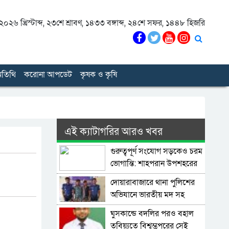
০২৬ খ্রিস্টাব্দ
,
২৩শে শ্রাবণ, ১৪৩৩ বঙ্গাব্দ
,
২৪শে সফর, ১৪৪৮ হিজরি
তিথি
করোনা আপডেট
কৃষক ও কৃষি
এই ক্যাটাগরির আরও খবর
গুরুত্বপূর্ণ সংযোগ সড়কেও চরম
ভোগান্তি: শাহপরান উপশহরের
রাস্তাঘাট সংস্কারের দাবি
দোয়ারাবাজারে থানা পুলিশের
অভিযানে ভারতীয় মদ সহ
মাদক ব্যাবসায়ী আটক ২
ঘুসকান্ডে বদলির পরও বহাল
তবিয়্যতে বিশ্বম্ভপুরের সেই