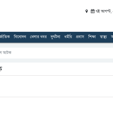
৭ই আগস্ট, ২
র্জাতিক
বিনোদন
খেলার খবর
দুর্ঘটনা
ধর্মীয়
প্রবাস
শিক্ষা
স্বাস্থ্য
অ
মাল আটক
ক