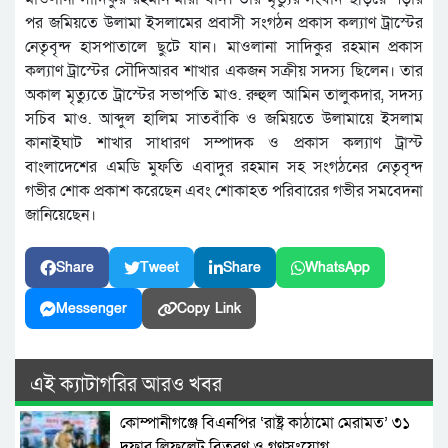
পর জমিয়তে উলামা ইসলামের প্রবাসী সংগঠন প্রকাস কল্যাণ ট্রাস্টের
নেতৃবৃন্দ হাসপাতালে ছুটে যান। মাওলানা সাদিকুর রহমান প্রকাস
কল্যাণ ট্রাস্টের সৌদিআরব শাখার একজন সক্রীয় সদস্য ছিলেন। তার
অকাল মৃত্যুতে ট্রাস্টের সভাপতি মাও. রুহুল আমিন তালুকদার, সদস্য
সচিব মাও. আব্দুল হালিম সাতবাঁকি ও জমিয়তে উলামায়ে ইসলাম
কানাইঘাট শাখার সাধারণ সম্পাদক ও প্রকাস কল্যাণ ট্রাস্ট
বাংলাদেশের এমডি মুফতি এবাদুর রহমান সহ সংগঠনের নেতৃবৃন্দ
গভীর শোক প্রকাশ করেছেন এবং শোকাহত পরিবারের গভীর সমবেদনা
জানিয়েছেন।
Share
Tweet
Share
WhatsApp
Messenger
Copy Link
এই ক্যাটাগরির আরও খবর
কোম্পানীগঞ্জে বিএনপির ‘রাষ্ট্র কাঠামো মেরামত’ ৩১
দফার লিফলেট বিতরণ ও গণসংযোগ