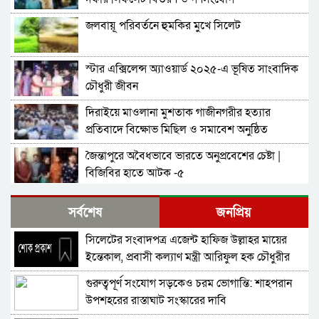
জলবায়ূ পরিবর্তনে হুমকির মুখে সিলেট
স্টার এক্সিলেন্স অ্যাওয়ার্ড ২০২৫-এ ভূষিত সাংবাদিক
চৌধুরী জীবন
দিরাইয়ে মাওলানা মুশতাক গাজীনগরীর হত্যার
প্রতিবাদে বিক্ষোভ মিছিল ও সমাবেশ অনুষ্ঠিত
জৈন্তাপুরে অবৈধভাবে ভারতে অনুপ্রবেশের চেষ্টা |
বিজিবির হাতে আটক -৫
সিলেটে জুলাই আন্দোলনে নিহত এগারো জন
সর্বশেষ
জনপ্রিয়
সহিদদের স্বরনে স্থাপিত হল জুলাই স্মৃতি স্তম্ভ
সিলেটের সংবাদপত্র এজেন্ট হাফিজ উল্লাহর মায়ের
জগন্নাথপুরে পলাতক আসামী ২ জন গ্রেপ্তার
ইন্তেকাল, প্রবাসী কল্যাণ মন্ত্রী আরিফুল হক চৌধুরীর
শোক
গুরুত্বপূর্ণ সংযোগ সড়কেও চরম ভোগান্তি: শাহপরান
জগন্নাথপুরের প্রাণকেন্দ্রের বাঁশের সেতু ঝুকিপূর্ণ ,
উপশহরের রাস্তাঘাট সংস্কারের দাবি
ঘটতে পারে অনাকাঙ্খিত দুর্ঘটনা