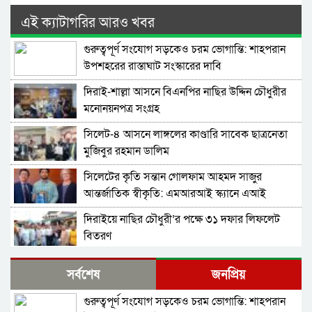
এই ক্যাটাগরির আরও খবর
গুরুত্বপূর্ণ সংযোগ সড়কেও চরম ভোগান্তি: শাহপরান
উপশহরের রাস্তাঘাট সংস্কারের দাবি
দিরাই-শাল্লা আসনে বিএনপির নাছির উদ্দিন চৌধুরীর
মনোনয়নপত্র সংগ্রহ
সিলেট-৪ আসনে লাঙ্গলের কাণ্ডারি সাবেক ছাত্রনেতা
মুজিবুর রহমান ডালিম
সিলেটের কৃতি সন্তান গোলফাম আহমদ সাজুর
আন্তর্জাতিক স্বীকৃতি: এমআরআই স্ক্যানে এআই
প্রয়োগে পিএইচডি অর্জন
দিরাইয়ে নাছির চৌধুরী’র পক্ষে ৩১ দফার লিফলেট
বিতরণ
কোম্পানীগঞ্জে বিএনপির ‘রাষ্ট্র কাঠামো মেরামত’ ৩১
সর্বশেষ
জনপ্রিয়
দফার লিফলেট বিতরণ ও গণসংযোগ
গুরুত্বপূর্ণ সংযোগ সড়কেও চরম ভোগান্তি: শাহপরান
জকিগঞ্জে আইনের তোয়াক্কা নেই! খাসজমি দখল করে