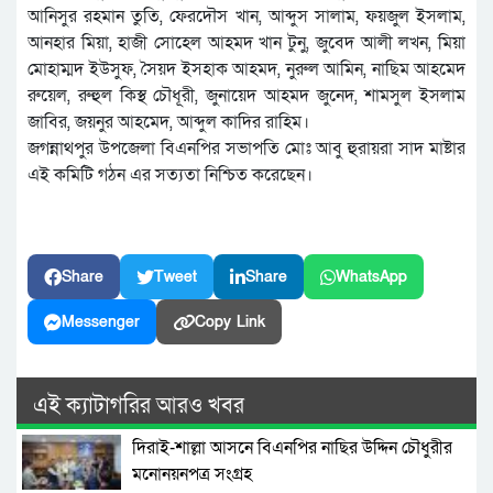
আনিসুর রহমান তুতি, ফেরদৌস খান, আব্দুস সালাম, ফয়জুল ইসলাম,
আনহার মিয়া, হাজী সোহেল আহমদ খান টুনু, জুবেদ আলী লখন, মিয়া
মোহাম্মদ ইউসুফ, সৈয়দ ইসহাক আহমদ, নুরুল আমিন, নাছিম আহমেদ
রুয়েল, রুহুল কিস্থ চৌধূরী, জুনায়েদ আহমদ জুনেদ, শামসুল ইসলাম
জাবির, জয়নুর আহমেদ, আব্দুল কাদির রাহিম।
জগন্নাথপুর উপজেলা বিএনপির সভাপতি মোঃ আবু হুরায়রা সাদ মাষ্টার
এই কমিটি গঠন এর সত্যতা নিশ্চিত করেছেন।
Share
Tweet
Share
WhatsApp
Messenger
Copy Link
এই ক্যাটাগরির আরও খবর
দিরাই-শাল্লা আসনে বিএনপির নাছির উদ্দিন চৌধুরীর
মনোনয়নপত্র সংগ্রহ