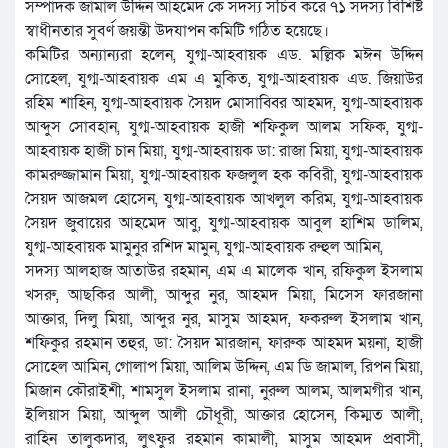
সম্পাদক জামাল উদ্দিন আহমেদ কে সদস্য সচিব করে ৭১ সদস্য বিশিষ্ট
স্বাধীনতার সুবর্ণ জয়ন্তী উদযাপন কমিটি গঠিত হয়েছে।
কমিটির অন্যান্যরা হলেন, যুগ্ম-আহবায়ক এড. মল্লিক মঈন উদ্দিন
সোহেল, যুগ্ম-আহবায়ক এম এ মুকিত, যুগ্ম-আহবায়ক এড. জিয়াউর
রহিম শাহিন, যুগ্ম-আহবায়ক সৈয়দ মোসাব্বির আহমদ, যুগ্ম-আহবায়ক
আব্দুস সোবহান, যুগ্ম-আহবায়ক হাজী শফিকুল আলম সফিক, যুগ্ম-
আহবায়ক হাজী চান মিয়া, যুগ্ম-আহবায়ক ডা: রাজা মিয়া, যুগ্ম-আহবায়ক
কামরুজ্জামান মিয়া, যুগ্ম-আহবায়ক ফজলুল হক কবিরী, যুগ্ম-আহবায়ক
সৈয়দ আজমল হোসেন, যুগ্ম-আহবায়ক আখলুল করিম, যুগ্ম-আহবায়ক
সৈয়দ জুবায়ের আহমেদ আবু, যুগ্ম-আহবায়ক আবুল হাশিম ডালিম,
যুগ্ম-আহবায়ক মামুনুর রশিদ মামুন, যুগ্ম-আহবায়ক রুহুল আমিন,
সদস্য আলহাজ আতাউর রহমান, এম এ মালেক খান, রফিকুল ইসলাম
খসরু, আছকির আলী, আব্দুর নুর, আহমদ মিয়া, মিসেস ফারজানা
আক্তার, দিলু মিয়া, আব্দুর নুর, মাসুম আহমদ, ফকরুল ইসলাম খান,
শফিকুর রহমান তহুর, ডা: সৈয়দ মারজান, ফারুক আহমদ ময়না, হাজী
সোহেল আমিন, গোলাপ মিয়া, আলিম উদ্দিন, এম ডি জামাল, রিপন মিয়া,
মিজান কৌরাইশী, শামসুল ইসলাম রানা, নুরুল আলম, আলমগীর খান,
ইলিয়াস মিয়া, আব্দুল আলী চৌধূরী, আক্তার হোসেন, কিম্মত আলী,
রাহিন তালুকদার, লুৎফুর রহমান কামালী, মাসুম আহমদ প্রবাসী,