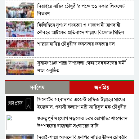
দিরাইয়ে নাছির চৌধুরী’র পক্ষে ৩১ দফার লিফলেট
বিতরণ
ফিলিস্তিনে নৃশংস গণহত্যা ও গাজাগামী ত্রাণবাহী
নৌবহর আটকের প্রতিবাদে শাল্লায় বিক্ষোভ মিছিল
শাল্লায় নাছির চৌধুরী’র জনসভায় জনতার ঢল
সুনামগঞ্জের শাল্লা উপজেলা স্বেচ্ছাসেবকদলের কর্মী
সভা অনুষ্ঠিত
দিরাইয়ে মাওলানা মুশতাক গাজীনগরীর হত্যার
সর্বশেষ
জনপ্রিয়
প্রতিবাদে বিক্ষোভ মিছিল ও সমাবেশ অনুষ্ঠিত
সিলেটের সংবাদপত্র এজেন্ট হাফিজ উল্লাহর মায়ের
শাল্লায় স্বেচ্চায় রক্তদানের ছোট উদ্যোগ থেকে সুদৃঢ়
ইন্তেকাল, প্রবাসী কল্যাণ মন্ত্রী আরিফুল হক চৌধুরীর
মানবিক নেটওয়ার্ক
শোক
গুরুত্বপূর্ণ সংযোগ সড়কেও চরম ভোগান্তি: শাহপরান
শাল্লায় বিএনপির প্রতিষ্ঠাবার্ষিকী পালিত
উপশহরের রাস্তাঘাট সংস্কারের দাবি
দিরাই-শাল্লা আসনে বিএনপির নাছির উদ্দিন চৌধুরীর
নাশকতার মামলায় বিএনপির ৫২ নেতাকর্মী