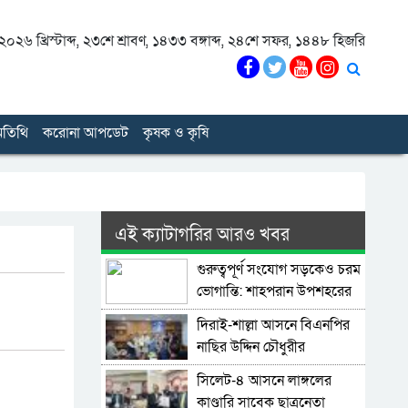
০২৬ খ্রিস্টাব্দ
,
২৩শে শ্রাবণ, ১৪৩৩ বঙ্গাব্দ
,
২৪শে সফর, ১৪৪৮ হিজরি
তিথি
করোনা আপডেট
কৃষক ও কৃষি
এই ক্যাটাগরির আরও খবর
গুরুত্বপূর্ণ সংযোগ সড়কেও চরম
ভোগান্তি: শাহপরান উপশহরের
রাস্তাঘাট সংস্কারের দাবি
দিরাই-শাল্লা আসনে বিএনপির
নাছির উদ্দিন চৌধুরীর
মনোনয়নপত্র সংগ্রহ
সিলেট-৪ আসনে লাঙ্গলের
কাণ্ডারি সাবেক ছাত্রনেতা