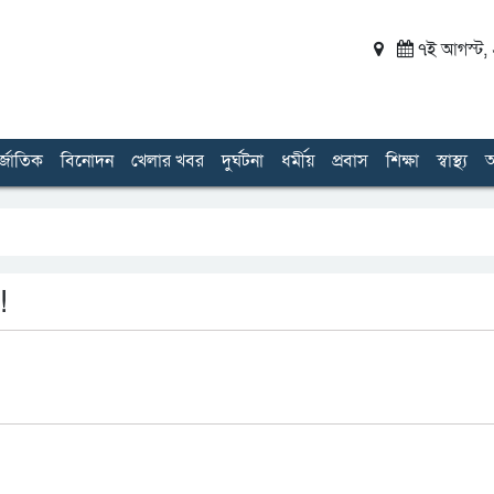
৭ই আগস্ট, ২
র্জাতিক
বিনোদন
খেলার খবর
দুর্ঘটনা
ধর্মীয়
প্রবাস
শিক্ষা
স্বাস্থ্য
অ
!