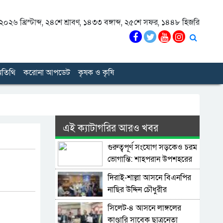
০২৬ খ্রিস্টাব্দ
,
২৪শে শ্রাবণ, ১৪৩৩ বঙ্গাব্দ
,
২৫শে সফর, ১৪৪৮ হিজরি
তিথি
করোনা আপডেট
কৃষক ও কৃষি
এই ক্যাটাগরির আরও খবর
গুরুত্বপূর্ণ সংযোগ সড়কেও চরম
ভোগান্তি: শাহপরান উপশহরের
রাস্তাঘাট সংস্কারের দাবি
দিরাই-শাল্লা আসনে বিএনপির
নাছির উদ্দিন চৌধুরীর
মনোনয়নপত্র সংগ্রহ
সিলেট-৪ আসনে লাঙ্গলের
কাণ্ডারি সাবেক ছাত্রনেতা