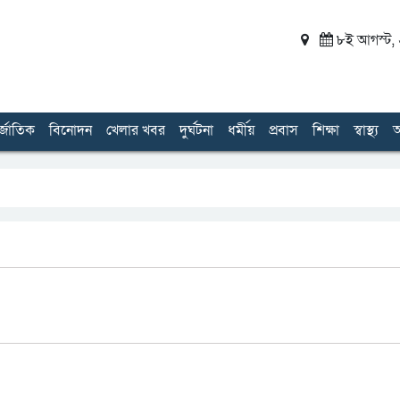
৮ই আগস্ট, ২
র্জাতিক
বিনোদন
খেলার খবর
দুর্ঘটনা
ধর্মীয়
প্রবাস
শিক্ষা
স্বাস্থ্য
অ