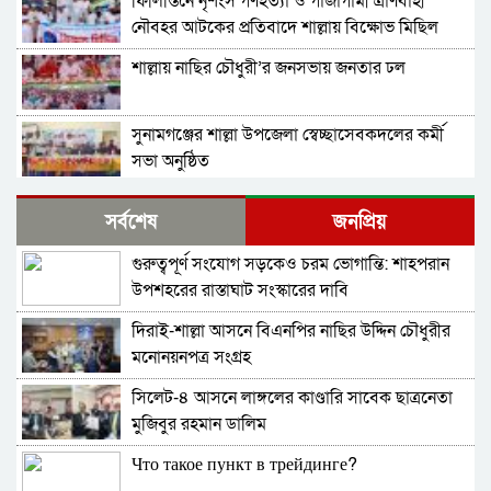
ফিলিস্তিনে নৃশংস গণহত্যা ও গাজাগামী ত্রাণবাহী
নৌবহর আটকের প্রতিবাদে শাল্লায় বিক্ষোভ মিছিল
শাল্লায় নাছির চৌধুরী’র জনসভায় জনতার ঢল
সুনামগঞ্জের শাল্লা উপজেলা স্বেচ্ছাসেবকদলের কর্মী
সভা অনুষ্ঠিত
দিরাইয়ে মাওলানা মুশতাক গাজীনগরীর হত্যার
সর্বশেষ
জনপ্রিয়
প্রতিবাদে বিক্ষোভ মিছিল ও সমাবেশ অনুষ্ঠিত
গুরুত্বপূর্ণ সংযোগ সড়কেও চরম ভোগান্তি: শাহপরান
শাল্লায় স্বেচ্চায় রক্তদানের ছোট উদ্যোগ থেকে সুদৃঢ়
উপশহরের রাস্তাঘাট সংস্কারের দাবি
মানবিক নেটওয়ার্ক
দিরাই-শাল্লা আসনে বিএনপির নাছির উদ্দিন চৌধুরীর
শাল্লায় বিএনপির প্রতিষ্ঠাবার্ষিকী পালিত
মনোনয়নপত্র সংগ্রহ
সিলেট-৪ আসনে লাঙ্গলের কাণ্ডারি সাবেক ছাত্রনেতা
নাশকতার মামলায় বিএনপির ৫২ নেতাকর্মী
মুজিবুর রহমান ডালিম
আসামি,বিএনপি সেক্রেটারী প্রার্থী সহোদর আ,লীগ
নেতা ওই মামলার প্রধান সাক্ষী!
Что такое пункт в трейдинге?
তাহিরপুরে ব্যবসায়ীর বিরুদ্ধে মিথ্যা মামলা প্রতিকার