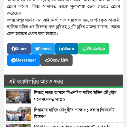
প্রেরন করেন। বিজ্ঞ আদালত তাকে সুনামগঞ্জ জেল হাজতে প্রেরন
করেছেন।
জগন্নাথপুর থানার এস আই মির্জা শাখাওয়াত জানান, গ্রেপ্তারকৃত আসামী
ছালিক উদ্দিন এর বিরুদ্ধে গরু চুরিসহ ১১টি চুরির মামলা রয়েছে। তাকে
জেল হাজতে প্রেরন করা হয়েছে।
Share
Tweet
Share
WhatsApp
Messenger
Copy Link
এই ক্যাটাগরির আরও খবর
দিরাই-শাল্লা আসনে বিএনপির নাছির উদ্দিন চৌধুরীর
মনোনয়নপত্র সংগ্রহ
দিরাইয়ে নাছির চৌধুরী’র পক্ষে ৩১ দফার লিফলেট
বিতরণ