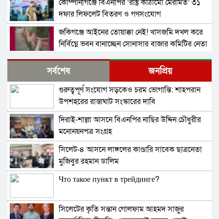
কোম্পানীগঞ্জে বিএনপির ‘রাষ্ট্র কাঠামো মেরামত’ ৩১
দফার লিফলেট বিতরণ ও গণসংযোগ
জকিগঞ্জে আইনের তোয়াক্কা নেই! খাসজমি দখল করে
নির্বিঘ্নে ভবন বানাচ্ছেন সোনাসার বাজার কমিটির নেতা
আলাউদ্দিন আলাই
বন্ধ থাকবে সিলেটের ৭টি এলাকায় দীর্ঘ ৯ ঘণ্টা বিদ্যুৎ
সর্বশেষ
জনপ্রিয়
গুরুত্বপূর্ণ সংযোগ সড়কেও চরম ভোগান্তি: শাহপরান
নিরাপত্তাহীনতায় লাভলুর পরিবার: সিলেটে সশস্ত্র
উপশহরের রাস্তাঘাট সংস্কারের দাবি
হামলায়, লুন্ঠিত অর্থ-স্বর্ণ
দিরাই-শাল্লা আসনে বিএনপির নাছির উদ্দিন চৌধুরীর
ন্যাব নেতৃবৃন্দের ওসমানী মেডিক্যাল কলেজ এর
মনোনয়নপত্র সংগ্রহ
নবনিযুক্ত সহকারী পরিচালকের সাথে শুভেচ্ছা বিনিময়
সিলেট-৪ আসনে লাঙ্গলের কাণ্ডারি সাবেক ছাত্রনেতা
জৈন্তাপুরে অবৈধভাবে ভারতে অনুপ্রবেশের চেষ্টা |
মুজিবুর রহমান ডালিম
বিজিবির হাতে আটক -৫
Что такое пункт в трейдинге?
ওসমানীনগরের গোয়ালাবাজারে ১৪ লক্ষাধিক টাকার
ভারতীয় অবৈধ বিড়িসহ এক ব্যবসায়ী আটক
সিলেটের কৃতি সন্তান গোলফাম আহমদ সাজুর
বঙ্গবীর ওসমানীর ১০৭ তম জন্ম বার্ষিকীতে জাতীয়