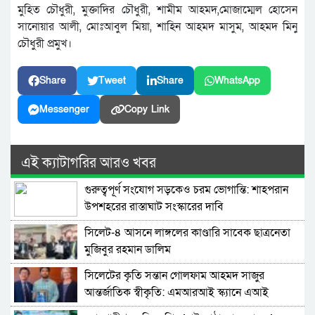
মুহিত চৌধুরী, মুক্তাদির চৌধুরী, শামীম আহমদ,মোজাম্মেল হোসেন
সানোয়ার আলী, মোঃআবুল মিয়া, শাহিন আহমদ মাসুম, আহমদ মিনু
চৌধুরী প্রমুখ।
Share
Tweet
Share
WhatsApp
Messenger
Copy Link
এই ক্যাটাগরির আরও খবর
গুরুত্বপূর্ণ সংযোগ সড়কেও চরম ভোগান্তি: শাহপরান
উপশহরের রাস্তাঘাট সংস্কারের দাবি
সিলেট-৪ আসনে লাঙ্গলের কাণ্ডারি সাবেক ছাত্রনেতা
মুজিবুর রহমান ডালিম
সিলেটের কৃতি সন্তান গোলফাম আহমদ সাজুর
আন্তর্জাতিক স্বীকৃতি: এমআরআই স্ক্যানে এআই
প্রয়োগে পিএইচডি অর্জন