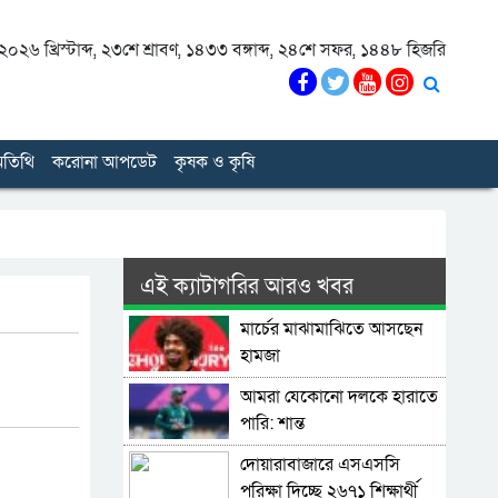
০২৬ খ্রিস্টাব্দ
,
২৩শে শ্রাবণ, ১৪৩৩ বঙ্গাব্দ
,
২৪শে সফর, ১৪৪৮ হিজরি
তিথি
করোনা আপডেট
কৃষক ও কৃষি
এই ক্যাটাগরির আরও খবর
মার্চের মাঝামাঝিতে আসছেন
হামজা
আমরা যেকোনো দলকে হারাতে
পারি: শান্ত
দোয়ারাবাজারে এসএসসি
পরিক্ষা দিচ্ছে ২৬৭১ শিক্ষার্থী