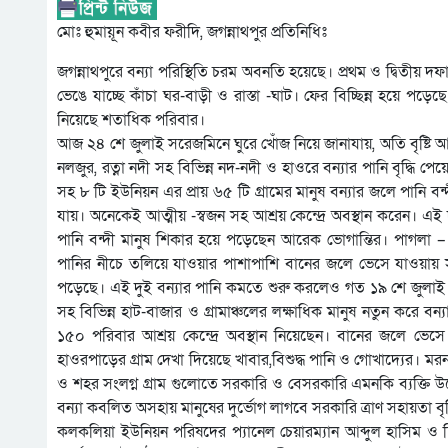
মোঃ হুমায়ূন কবীর ফরীদি, জগন্নাথপুর প্রতিনিধিঃ
জগন্নাথপুরে বন্যা পরিস্থিতি চরম অবনতি হয়েছে। প্রথম ও দ্বিতীয় 
ভেঙে যাচ্ছে কাঁচা ঘর-বাড়ী ও রাস্তা -ঘাট। ফের বিচ্ছিন্ন হয়ে পড়
নিয়েছে শতাধিক পরিবার।
আজ ২৪ শে জুলাই সরেজমিনে ঘুরে খোঁজ নিয়ে জানাযায়, অতি বৃষ্টি আ
নলজুর, রত্না নদী সহ বিভিন্ন নদ-নদী ও হাওরে বন্যার পানি বৃদ্ধি 
সহ ৮ টি ইউনিয়ন এর প্রায় ৬৫ টি গ্রামের মানুষ বন্যার জলে পানি ব
যায়। অনেকেই আত্মীয় -স্বজন সহ আশ্রয় কেন্দ্রে অবস্থান করেন। এই
পানি বন্দী মানুষ শিকার হয়ে পড়েছেন আরেক ভোগান্তির। পাগলা – জগন
পানির নীচে তলিয়ে যাওয়ার পাশাপাশি বানের জলে ভেসে যাওয়ায় স
পড়েছে। এই দুই বন্যার পানি কমতে শুরু করলেও গত ১৯ শে জুলাই
সহ বিভিন্ন হাট-বাজার ও গ্রামাঞ্চলের লক্ষাধিক মানুষ নতুন করে 
১৫০ পরিবার আশ্রয় কেন্দ্রে অবস্থান নিয়েছেন। বানের জলে ভ
হাওরপাড়ের গ্রাম দেখা দিয়েছে খাবার,বিশুদ্ধ পানি ও গোখাদ্যের। মর
ও শহর সংলগ্ন গ্রাম গুলোতে সরকারি ও বেসরকারি এমনকি ব্যক্তি উদ্য
বন্যা কবলিত অসহায় মানুষের দুর্ভোগ লাগবে সরকারি ত্রাণ সহায়তা 
কলকলিয়া ইউনিয়ন পরিষদের প্যানেল চেয়ারম্যান আব্দুল হাসিম ও 