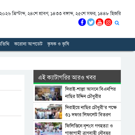
০২৬ খ্রিস্টাব্দ
,
২৪শে শ্রাবণ, ১৪৩৩ বঙ্গাব্দ
,
২৫শে সফর, ১৪৪৮ হিজরি
তিথি
করোনা আপডেট
কৃষক ও কৃষি
এই ক্যাটাগরির আরও খবর
দিরাই-শাল্লা আসনে বিএনপির
নাছির উদ্দিন চৌধুরীর
মনোনয়নপত্র সংগ্রহ
দিরাইয়ে নাছির চৌধুরী’র পক্ষে
৩১ দফার লিফলেট বিতরণ
ফিলিস্তিনে নৃশংস গণহত্যা ও
গাজাগামী ত্রাণবাহী নৌবহর