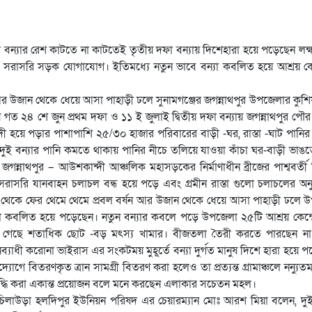
দফা বন্যার রেশ কাটতে না কাটতেই তৃতীয় দফা বন্যায় দিশেহারা হয়ে পড়েছেন লক্
েছে সরাসরি সড়ক যোগাযোগ। ইতিমধ্যে নতুন ভাবে বন্যা কবলিত হয়ে আশ্রয় কেন্
র উজান থেকে ধেয়ে আসা পাহাড়ী ঢলে সুনামগঞ্জের জগন্নাথপুর উপজেলার কুশিয়
পেয়ে গত ২৪ শে জুন প্রথম দফা ও ১১ ই জুলাই দ্বিতীয় দফা বন্যায় জগন্নাথপুর প
ন্দী হয়ে পড়ার পাশাপাশি ২৫/৩০ হাজার পরিবারের বাড়ী -ঘর, রাস্তা -ঘাট পানি
 দুই বন্যার পানি কমতে থাকায় পানির নীচে তলিয়ে যাওয়া কাঁচা ঘর-বাড়ী ভাঙত
্নাথপুর – আউশকান্দী আঞ্চলিক মহাসড়কের নির্মাণাধীন ব্রীজের পাশ্ববর্তী ব
রাসরি যানবাহন চলাচল বন্ধ হয়ে পড়ে এবং গ্রমীন রাস্তা গুলো চলাচলের অ
 থেকে ফের থেমে থেমে প্রবল বর্ষন আর উজান থেকে ধেয়ে আসা পাহাড়ী ঢলে
বন্যা কবলিত হয়ে পড়েছেন। নতুন বন্যার কবলে পড়ে উপজেলা ২৫টি আশ্রয় কেন্দ্
েসে গেছে শতাধিক ছোট -বড় মৎস্য খামার। বীজতলা তৈরী করতে পারছেন না
নব্যাধী করোনা ভাইরাস এর সংকটময় মুহূর্তে বন্যা দুর্গত মানুষ দিশে হারা হয়ে
োগে বিতরণকৃত ত্রান সামগ্রী বিতরণ করা হলেও তা প্রত্যন্ত গ্রামাঞ্চলে নন্যু
বৃদ্ধি করা একান্ত প্রয়োজন বলে মনে করছেন এলাকার সচেতন মহল।
চিলাউড়া হলদিপুর ইউনিয়ন পরিষদ এর চেয়ারম্যান মোঃ আরশ মিয়া বলেন, দুই