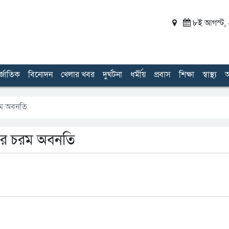
৮ই আগস্ট, ২
র্জাতিক
বিনোদন
খেলার খবর
দুর্ঘটনা
ধর্মীয়
প্রবাস
শিক্ষা
স্বাস্থ্য
অ
চরম অবনতি
িতির চরম অবনতি