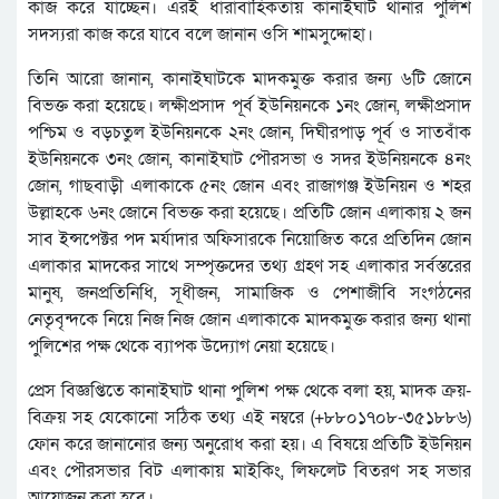
কাজ করে যাচ্ছেন। এরই ধারাবাহিকতায় কানাইঘাট থানার পুলিশ
সদস্যরা কাজ করে যাবে বলে জানান ওসি শামসুদ্দোহা।
তিনি আরো জানান, কানাইঘাটকে মাদকমুক্ত করার জন্য ৬টি জোনে
বিভক্ত করা হয়েছে। লক্ষীপ্রসাদ পূর্ব ইউনিয়নকে ১নং জোন, লক্ষীপ্রসাদ
পশ্চিম ও বড়চতুল ইউনিয়নকে ২নং জোন, দিঘীরপাড় পূর্ব ও সাতবাঁক
ইউনিয়নকে ৩নং জোন, কানাইঘাট পৌরসভা ও সদর ইউনিয়নকে ৪নং
জোন, গাছবাড়ী এলাকাকে ৫নং জোন এবং রাজাগঞ্জ ইউনিয়ন ও শহর
উল্লাহকে ৬নং জোনে বিভক্ত করা হয়েছে। প্রতিটি জোন এলাকায় ২ জন
সাব ইন্সপেক্টর পদ মর্যাদার অফিসারকে নিয়োজিত করে প্রতিদিন জোন
এলাকার মাদকের সাথে সম্পৃক্তদের তথ্য গ্রহণ সহ এলাকার সর্বস্তরের
মানুষ, জনপ্রতিনিধি, সূধীজন, সামাজিক ও পেশাজীবি সংগঠনের
নেতৃবৃন্দকে নিয়ে নিজ নিজ জোন এলাকাকে মাদকমুক্ত করার জন্য থানা
পুলিশের পক্ষ থেকে ব্যাপক উদ্যোগ নেয়া হয়েছে।
প্রেস বিজ্ঞপ্তিতে কানাইঘাট থানা পুলিশ পক্ষ থেকে বলা হয়, মাদক ক্রয়-
বিক্রয় সহ যেকোনো সঠিক তথ্য এই নম্বরে (+৮৮০১৭০৮-৩৫১৮৮৬)
ফোন করে জানানোর জন্য অনুরোধ করা হয়। এ বিষয়ে প্রতিটি ইউনিয়ন
এবং পৌরসভার বিট এলাকায় মাইকিং, লিফলেট বিতরণ সহ সভার
আয়োজন করা হবে।