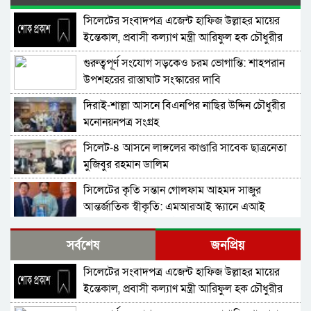
সিলেটের সংবাদপত্র এজেন্ট হাফিজ উল্লাহর মায়ের
ইন্তেকাল, প্রবাসী কল্যাণ মন্ত্রী আরিফুল হক চৌধুরীর
শোক
গুরুত্বপূর্ণ সংযোগ সড়কেও চরম ভোগান্তি: শাহপরান
উপশহরের রাস্তাঘাট সংস্কারের দাবি
দিরাই-শাল্লা আসনে বিএনপির নাছির উদ্দিন চৌধুরীর
মনোনয়নপত্র সংগ্রহ
সিলেট-৪ আসনে লাঙ্গলের কাণ্ডারি সাবেক ছাত্রনেতা
মুজিবুর রহমান ডালিম
সিলেটের কৃতি সন্তান গোলফাম আহমদ সাজুর
আন্তর্জাতিক স্বীকৃতি: এমআরআই স্ক্যানে এআই
প্রয়োগে পিএইচডি অর্জন
দিরাইয়ে নাছির চৌধুরী’র পক্ষে ৩১ দফার লিফলেট
সর্বশেষ
জনপ্রিয়
বিতরণ
সিলেটের সংবাদপত্র এজেন্ট হাফিজ উল্লাহর মায়ের
কোম্পানীগঞ্জে বিএনপির ‘রাষ্ট্র কাঠামো মেরামত’ ৩১
ইন্তেকাল, প্রবাসী কল্যাণ মন্ত্রী আরিফুল হক চৌধুরীর
দফার লিফলেট বিতরণ ও গণসংযোগ
শোক