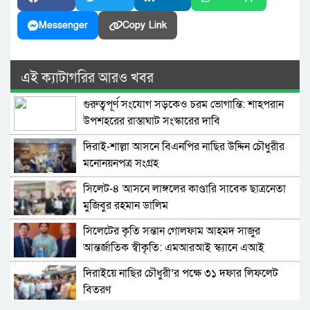
Messenger
Copy Link
এই ক্যাটাগরির আরও খবর
গুরুত্বপূর্ণ সংযোগ সড়কেও চরম ভোগান্তি: শাহপরান
উপশহরের রাস্তাঘাট সংস্কারের দাবি
দিরাই-শাল্লা আসনে বিএনপির নাছির উদ্দিন চৌধুরীর
মনোনয়নপত্র সংগ্রহ
সিলেট-৪ আসনে লাঙ্গলের কাণ্ডারি সাবেক ছাত্রনেতা
মুজিবুর রহমান ডালিম
সিলেটের কৃতি সন্তান গোলফাম আহমদ সাজুর
আন্তর্জাতিক স্বীকৃতি: এমআরআই স্ক্যানে এআই
প্রয়োগে পিএইচডি অর্জন
দিরাইয়ে নাছির চৌধুরী’র পক্ষে ৩১ দফার লিফলেট
বিতরণ