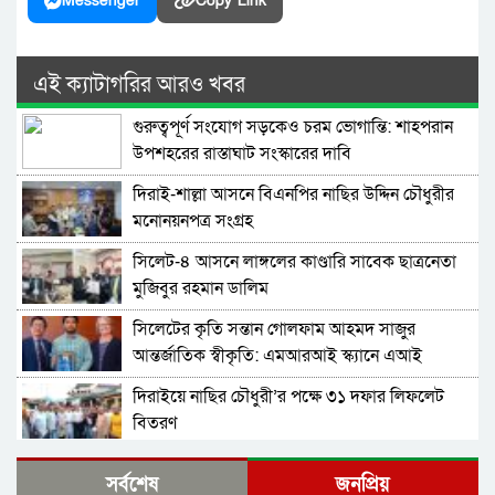
Messenger
Copy Link
এই ক্যাটাগরির আরও খবর
গুরুত্বপূর্ণ সংযোগ সড়কেও চরম ভোগান্তি: শাহপরান
উপশহরের রাস্তাঘাট সংস্কারের দাবি
দিরাই-শাল্লা আসনে বিএনপির নাছির উদ্দিন চৌধুরীর
মনোনয়নপত্র সংগ্রহ
সিলেট-৪ আসনে লাঙ্গলের কাণ্ডারি সাবেক ছাত্রনেতা
মুজিবুর রহমান ডালিম
সিলেটের কৃতি সন্তান গোলফাম আহমদ সাজুর
আন্তর্জাতিক স্বীকৃতি: এমআরআই স্ক্যানে এআই
প্রয়োগে পিএইচডি অর্জন
দিরাইয়ে নাছির চৌধুরী’র পক্ষে ৩১ দফার লিফলেট
বিতরণ
কোম্পানীগঞ্জে বিএনপির ‘রাষ্ট্র কাঠামো মেরামত’ ৩১
সর্বশেষ
জনপ্রিয়
দফার লিফলেট বিতরণ ও গণসংযোগ