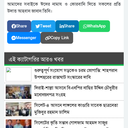
আমাদের সবাইকে ঈদের নামায ও কোরবানি দিতে সকলের প্রতি
উদাত্ত আহবান জানান তিনি।
Share
Tweet
Share
WhatsApp
Messenger
Copy Link
এই ক্যাটাগরির আরও খবর
গুরুত্বপূর্ণ সংযোগ সড়কেও চরম ভোগান্তি: শাহপরান
উপশহরের রাস্তাঘাট সংস্কারের দাবি
দিরাই-শাল্লা আসনে বিএনপির নাছির উদ্দিন চৌধুরীর
মনোনয়নপত্র সংগ্রহ
সিলেট-৪ আসনে লাঙ্গলের কাণ্ডারি সাবেক ছাত্রনেতা
মুজিবুর রহমান ডালিম
সিলেটের কৃতি সন্তান গোলফাম আহমদ সাজুর