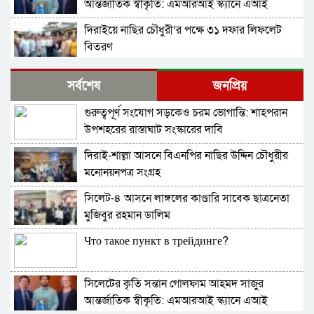
আন্তর্জাতিক স্বীকৃতি: এমআরআই স্ক্যানে এআই
প্রয়োগে পিএইচডি অর্জন
দিরাইয়ে নাছির চৌধুরী’র পক্ষে ৩১ দফার লিফলেট
বিতরণ
কোম্পানীগঞ্জে বিএনপির ‘রাষ্ট্র কাঠামো মেরামত’ ৩১
সর্বশেষ
জনপ্রিয়
দফার লিফলেট বিতরণ ও গণসংযোগ
গুরুত্বপূর্ণ সংযোগ সড়কেও চরম ভোগান্তি: শাহপরান
জকিগঞ্জে আইনের তোয়াক্কা নেই! খাসজমি দখল করে
উপশহরের রাস্তাঘাট সংস্কারের দাবি
নির্বিঘ্নে ভবন বানাচ্ছেন সোনাসার বাজার কমিটির নেতা
আলাউদ্দিন আলাই
দিরাই-শাল্লা আসনে বিএনপির নাছির উদ্দিন চৌধুরীর
বন্ধ থাকবে সিলেটের ৭টি এলাকায় দীর্ঘ ৯ ঘণ্টা বিদ্যুৎ
মনোনয়নপত্র সংগ্রহ
সিলেট-৪ আসনে লাঙ্গলের কাণ্ডারি সাবেক ছাত্রনেতা
নিরাপত্তাহীনতায় লাভলুর পরিবার: সিলেটে সশস্ত্র
মুজিবুর রহমান ডালিম
হামলায়, লুন্ঠিত অর্থ-স্বর্ণ
Что такое пункт в трейдинге?
জলবায়ূ পরিবর্তনে হুমকির মুখে সিলেট
সিলেটের কৃতি সন্তান গোলফাম আহমদ সাজুর
বৈশ্বিক জলবায়ু পরিবর্তনের বিরূপ প্রভাব-আমাদের
আন্তর্জাতিক স্বীকৃতি: এমআরআই স্ক্যানে এআই
করণীয়