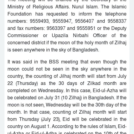
Ministry of Religious Affairs. Nurul Islam. The Islamic
Foundation has requested to inform the telephone
numbers: 9559493, 9555947, 9556407 and 9558337
and fax numbers: 9563397 and 9555951 or the Deputy
Commissioner or Upazila Nirbahi Officer of the
concerned district if the moon of the holy month of Zilhaj
is seen anywhere in the sky of Bangladesh.
It was said in the BSS meeting that even though the
moon could not be seen in the sky anywhere in the
country, the counting of Jilhaj month will start from July
22 (Thursday) as the 30 days of Zilkad month are
completed on Wednesday. In this case, Eid-ul-Azha will
be celebrated on July 31 (10 Zilhaj) in Bangladesh. If the
moon is not seen, Wednesday will be the 30th day of the
month. In that case, counting of Zilhaj month will start
from Thursday (July 23), Eid will be celebrated in the
country on August 1. According to the rules of Islam, Eid-
ul-Azha or Eid-ul-Adha is celebrated on the 10th of the