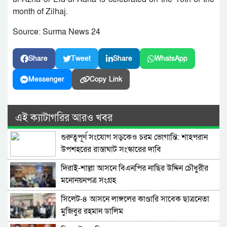
month of Zilhaj.
Source: Surma News 24
Share
Tweet
Share
WhatsApp
Messenger
Copy Link
এই ক্যাটাগরির আরও খবর
গুরুত্বপূর্ণ সংযোগ সড়কেও চরম ভোগান্তি: শাহপরান
উপশহরের রাস্তাঘাট সংস্কারের দাবি
দিরাই-শাল্লা আসনে বিএনপির নাছির উদ্দিন চৌধুরীর
মনোনয়নপত্র সংগ্রহ
সিলেট-৪ আসনে লাঙ্গলের কাণ্ডারি সাবেক ছাত্রনেতা
মুজিবুর রহমান ডালিম